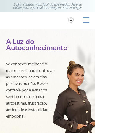
Sofrer é muito mais fácil do que mudar. Para se
tornar feliz, é preciso ter coragem. Bert Hellinger
A Luz do
Autoconhecimento
Se conhecer melhor é o
maior passo para controlar
as emoções, sejam elas
positivas ou não. E esse
controle pode evitar os
sentimentos de baixa
autoestima, frustração,
ansiedade e instabilidade
emocional.